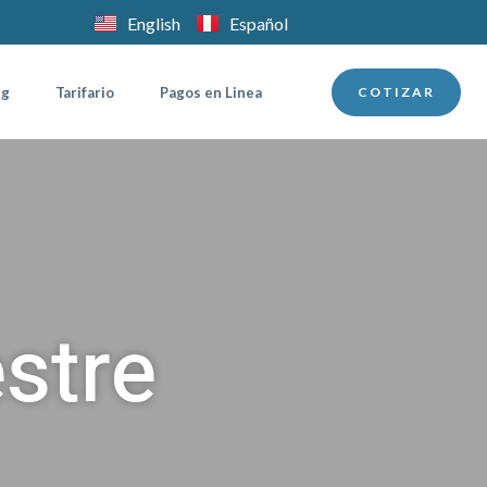
English
Español
ng
Tarifario
Pagos en Linea
COTIZAR
stre