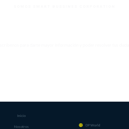
SOMOS SMART BUSSINES CORPORATION
¿Necesitas ayuda?
scríbenos para darte mayor información y poder resolver tus duda
WHATSAPP
Inicio
DP World
Nosotros