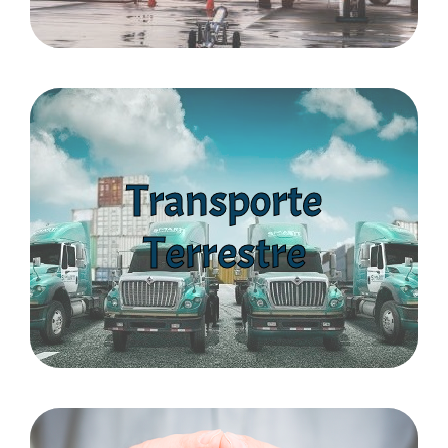
Ver Más
Transporte
altos niveles de seguridad...
Terrestre
Contamos una moderna flota para ofrecer los más
Terrestre
Transporte