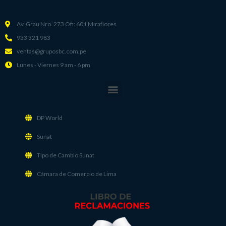
Av. Grau Nro. 273 Ofi: 601 Miraflores
933 321 983
ventas@gruposbc.com.pe
Lunes - Viernes 9 am - 6 pm
Menu
DP World
Sunat
Tipo de Cambio Sunat
Cámara de Comercio de Lima