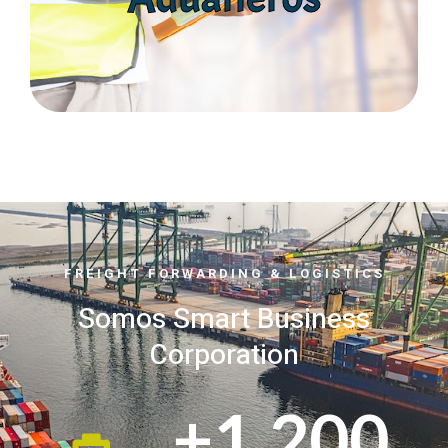
Trámites
FREIGHT FORWARDING & LOGISTICS
Somos Smart Business
Corporation
+
1,200