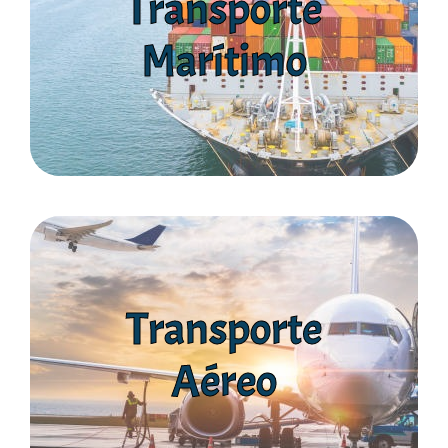
Transporte
una tarifa FLAT por línea naviera.
Marítimo
Brindamos un servicio logístico integral, en base a
Marítimo
Transporte
Ver Más
Transporte
Internacional, muy completo, rapido
Aéreo
Brindamos un servicio de Transporte Aéreo
Aéreo
Transporte