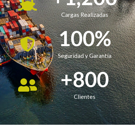
Cargas Realizadas
100
%
Seguridad y Garantía
+
800
Clientes