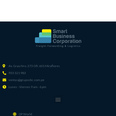
Av. Grau Nro. 273 Ofi: 601 Miraflores
933 321 983
ventas@gruposbc.com.pe
Lunes - Viernes 9 am - 6 pm
Menu
DP World