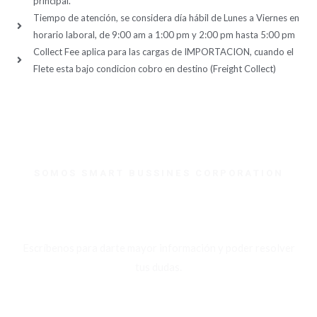
principal.
Tiempo de atención, se considera día hábil de Lunes a Viernes en
horario laboral, de 9:00 am a 1:00 pm y 2:00 pm hasta 5:00 pm
Collect Fee aplica para las cargas de IMPORTACION, cuando el
Flete esta bajo condicion cobro en destino (Freight Collect)
SOMOS SMART BUSSINES CORPORATION
¿Necesitas ayuda?
Escríbenos para darte mayor información y poder resolver
tus dudas.
WHATSAPP